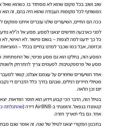
שוב ושוב בכל מקום שהוא לא מסתדר בו. כשהוא שאל אות
המשותף לכל מקומות העבודה שהוא היה בהם, זה הוא ע
ככה הם החיים, השיעורים שלנו עוברים איתנו ממקום ל
לפני כארבעה חודשים יצאנו למסע. מסע אל ה”לא נודע”
כל כך ידענו למה לצפות – בשום מישור. לא האישי, לא המ
וכדומה, אבל כמו שכבר למדנו בחיים בכלל – המציאות ת
המסע הזה, בחלקו הוא גם מסע פנימי, של התפתחות. של
מסע של פרספקטיבות. לפעמים צריך להתרחק ולשנות או
אחד השיעורים שחוזרים על עצמם אצלנו, קשור למעברי
מטיולי תיירים רגילים, שבהם בדרך כלל הדברים די נקבע
יום וכן הלאה.
בטיול הזה, הדבר הכי קבוע וידוע הוא חוסר הוודאות. יצא
קטמנדו בנפאל. והזמנתי ב-AirBNB דירה (
שהתגלתה כנפ
אחד. גם בלי תאריך חזרה.
בתכנון המקורי יצאנו לטיול של שנה. זה אומר שגם מבחינ