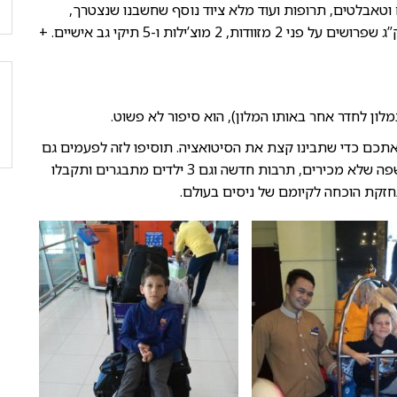
וקיץ, מחשבים וטאבלטים, תרופות ועוד מלא ציוד נוסף שחשבנו שנצטרך,
ותגיעו לסדר גודל של למעלה מ-100 ק”ג של ציוד. 100 ק”ג שפרושים על פני 2 מזוודות, 2 מוצ’ילות ו-5 תיקי גב אישיים. +
ון לחדר אחר באותו המלון), הוא סיפור לא פשוט.
 אתכם כדי שתבינו קצת את הסיטואציה. תוסיפו לזה לפעמים גם
לוחות זמנים צפופים של אוטובוסים או טיסות, שילוט ושפה שלא מכירים, תרבות חדשה וגם 3 ילדים מתבגרים ותקבלו
חזקת הוכחה לקיומם של ניסים בעולם.