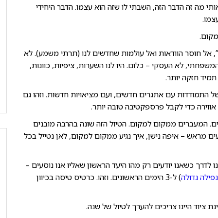
י מה זה הדבר הזה, השבתי לו שזה הוא עצמו. הדבר היחידי
צמו.
מקום.
, אל חוסר הוודאות ואל עולמות שחדשים לנו (תרתי משמע). לא
שפחתי, לא העסקי – כלום. היו לנו השערות, ציפיות, כוונות,
מיד חזקה יותר.
 התמודדות עם אתגרים חדשים, ועם מציאויות חדשות. וזהו גם
וירה כדי לקבל פרספקטיבה טובה יותר.
ם. המעברים ממקום למקום. הטיול הזה שונה בהרבה מובנים
ים מראש – איפה נישן, איך נגיע ממקום למקום, לאן נטייל בכל
נו לדרך כשאנו יודעים רק מהו היעד הראשון שאליו אנו נוסעים –
ילה גדולה
) ל-3 הימים הראשונים. וזהו. כרטיס טיסה בכיוון
ת ציוד היינו צריכים להערך לטיול של שנה.